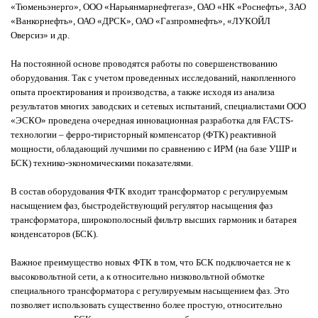
«Тюменьэнерго», ООО «Нарьянмарнефтегаз», ОАО «НК «Роснефть», ЗАО
«Ванкорнефть», ОАО «ДРСК», ОАО «Газпромнефть», «ЛУКОЙЛ
Оверсиз» и др.
На постоянной основе проводятся работы по совершенствованию
оборудования. Так с учетом проведенных исследований, накопленного
опыта проектирования и производства, а также исходя из анализа
результатов многих заводских и сетевых испытаний, специалистами ООО
«ЭСКО» проведена очередная инновационная разработка для FACTS-
технологии – ферро-тиристорный компенсатор (ФТК) реактивной
мощности, обладающий лучшими по сравнению с ИРМ (на базе УШР и
БСК) технико-экономическими показателями.
В состав оборудования ФТК входит трансформатор с регулируемым
насыщением фаз, быстродействующий регулятор насыщения фаз
трансформатора, широкополосный фильтр высших гармоник и батарея
конденсаторов (БСК).
Важное преимущество новых ФТК в том, что БСК подключается не к
высоковольтной сети, а к относительно низковольтной обмотке
специального трансформатора с регулируемым насыщением фаз. Это
позволяет использовать существенно более простую, относительно