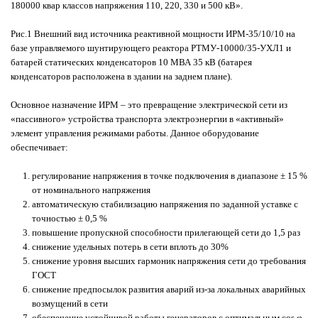
180000 квар классов напряжения 110, 220, 330 и 500 кВ».
Рис.1 Внешний вид источника реактивной мощности ИРМ-35/10/10 на
базе управляемого шунтирующего реактора РТМУ-10000/35-УХЛ1 и
батарей статических конденсаторов 10 МВА 35 кВ (батарея
конденсаторов расположена в здании на заднем плане).
Основное назначение ИРМ – это превращение электрической сети из
«пассивного» устройства транспорта электроэнергии в «активный»
элемент управления режимами работы. Данное оборудование
обеспечивает:
регулирование напряжения в точке подключения в диапазоне ± 15 %
от номинального напряжения
автоматическую стабилизацию напряжения по заданной уставке с
точностью ± 0,5 %
повышение пропускной способности прилегающей сети до 1,5 раз
снижение удельных потерь в сети вплоть до 30%
снижение уровня высших гармоник напряжения сети до требования
ГОСТ
снижение предпосылок развития аварий из-за локальных аварийных
возмущений в сети
обеспечение устойчивой работы генераторов с оптимальным cos φ