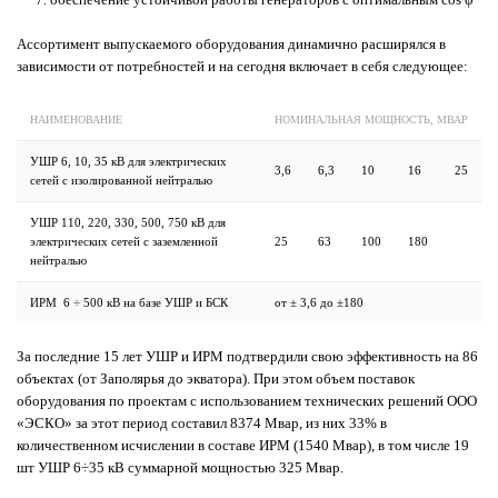
Ассортимент выпускаемого оборудования динамично расширялся в
зависимости от потребностей и на сегодня включает в себя следующее:
НАИМЕНОВАНИЕ
НОМИНАЛЬНАЯ МОЩНОСТЬ, МВАР
УШР 6, 10, 35 кВ для электрических
3,6
6,3
10
16
25
сетей с изолированной нейтралью
УШР 110, 220, 330, 500, 750 кВ для
электрических сетей с заземленной
25
63
100
180
нейтралью
ИРМ 6 ÷ 500 кВ на базе УШР и БСК
от ± 3,6 до ±180
За последние 15 лет УШР и ИРМ подтвердили свою эффективность на 86
объектах (от Заполярья до экватора). При этом объем поставок
оборудования по проектам с использованием технических решений ООО
«ЭСКО» за этот период составил 8374 Мвар, из них 33% в
количественном исчислении в составе ИРМ (1540 Мвар), в том числе 19
шт УШР 6÷35 кВ суммарной мощностью 325 Мвар.