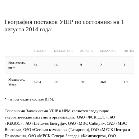
География поставок УШР по состоянию на 1
августа 2014 года:
РОССИЯ
КАЗАХСТАН
АНГОЛА
БЕЛАРУСЬ
ЛИТВА
Количество,
84
14
9
2
1
шт *
Мощность,
6264
785
785
360
180
Мвар
* – в том числе в составе ИРМ.
Основными Заказчиками УШР и ИРМ являются следующие
энергетические системы и организации: ОАО «ФСК ЕЭС», АО
«KEGOC», АО «Lietuvos Energija», ОАО «МЭС Сибири», ОАО «МЭС
Востока», ОАО «Сетевая компания» (Татарстан), ОАО «МРСК Центра и
Приволжья», ОАО «МРСК Северо-Запада» «Комиэнерго», ОАО