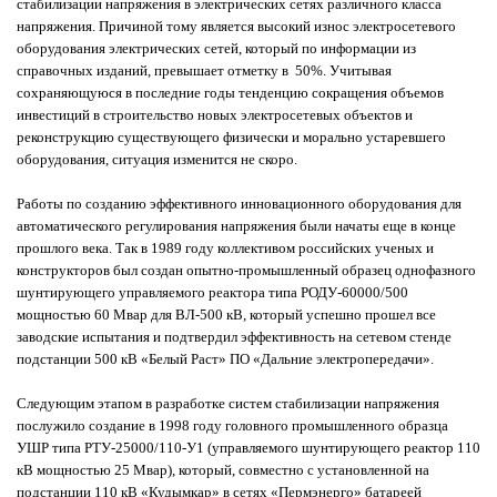
стабилизации напряжения в электрических сетях различного класса
напряжения. Причиной тому является высокий износ электросетевого
оборудования электрических сетей, который по информации из
справочных изданий, превышает отметку в 50%. Учитывая
сохраняющуюся в последние годы тенденцию сокращения объемов
инвестиций в строительство новых электросетевых объектов и
реконструкцию существующего физически и морально устаревшего
оборудования, ситуация изменится не скоро.
Работы по созданию эффективного инновационного оборудования для
автоматического регулирования напряжения были начаты еще в конце
прошлого века. Так в 1989 году коллективом российских ученых и
конструкторов был создан опытно-промышленный образец однофазного
шунтирующего управляемого реактора типа РОДУ-60000/500
мощностью 60 Мвар для ВЛ-500 кВ, который успешно прошел все
заводские испытания и подтвердил эффективность на сетевом стенде
подстанции 500 кВ «Белый Раст» ПО «Дальние электропередачи».
Следующим этапом в разработке систем стабилизации напряжения
послужило создание в 1998 году головного промышленного образца
УШР типа РТУ-25000/110-У1 (управляемого шунтирующего реактор 110
кВ мощностью 25 Мвар), который, совместно с установленной на
подстанции 110 кВ «Кудымкар» в сетях «Пермэнерго» батареей