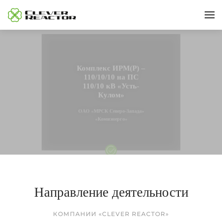
Перейти к содержимому
Комплекс ИРМ(Р) –
110/10/10 на ПС
110/10 кВ «Усть-
Кулом»
ОАО «МРСК Северо-Запада»
«Комиэнерго»
Направление деятельности
КОМПАНИИ «CLEVER REACTOR»